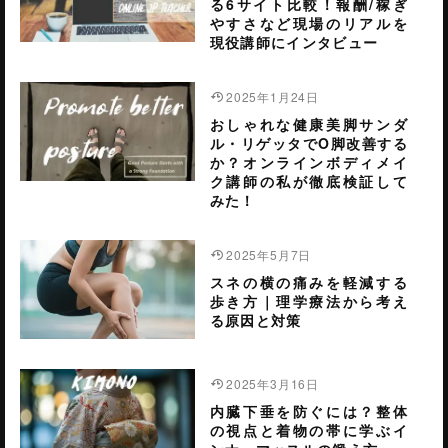
る6サイト比較！報酬/稼ぎ
やすさなど現場のリアルを
現役講師にインタビュー
2025年1月24日
おしゃれな健康美脚サンダ
ル・リゲッタでO脚改善する
か？オンラインボディメイ
ク講師の私が徹底検証して
みた！
2025年5月7日
スネの横の痛みを軽減する
歩き方｜理学療法から考え
る原因と対策
2025年3月16日
内臓下垂を防ぐには？整体
の視点と着物の帯に学ぶイ